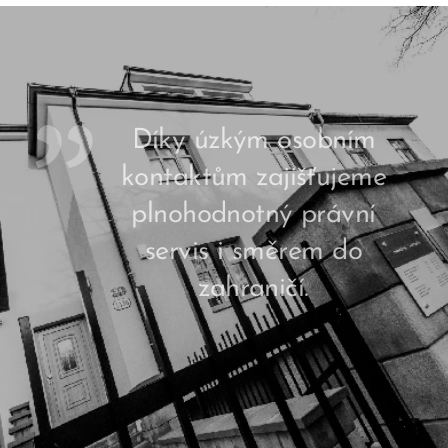
Díky úzkým osobním
kontaktům zajišťujeme
plnohodnotný právní
servis i směrem do
zahraničí.